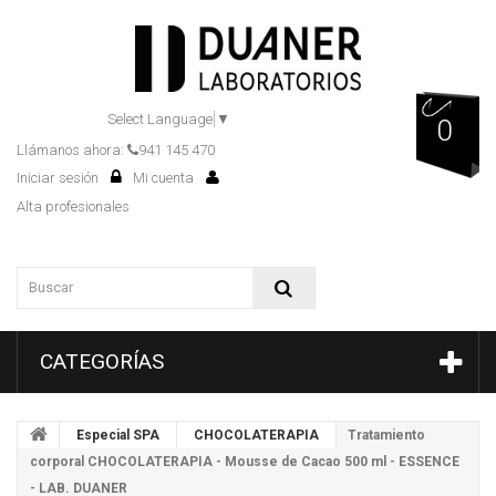
Select Language
▼
0
Llámanos ahora:
941 145 470
Iniciar sesión
Mi cuenta
Alta profesionales
CATEGORÍAS
Especial SPA
CHOCOLATERAPIA
Tratamiento
corporal CHOCOLATERAPIA - Mousse de Cacao 500 ml - ESSENCE
- LAB. DUANER