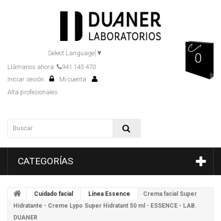
Select Language
▼
0
Llámanos ahora:
941 145 470
Iniciar sesión
Mi cuenta
Alta profesionales
CATEGORÍAS
Cuidado facial
Línea Essence
Crema facial Super
Hidratante - Creme Lypo Super Hidratant 50 ml - ESSENCE - LAB.
DUANER