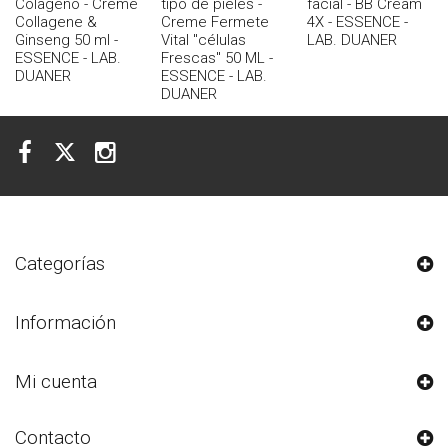
Colageno - Creme
tipo de pieles -
facial - BB Cream
Collagene &
Creme Fermete
4X - ESSENCE -
Ginseng 50 ml -
Vital "células
LAB. DUANER
ESSENCE - LAB.
Frescas" 50 ML -
DUANER
ESSENCE - LAB.
DUANER
Categorías
Información
Mi cuenta
Contacto