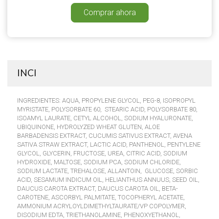
Comprar ahora
INCI
INGREDIENTES: AQUA, PROPYLENE GLYCOL, PEG-8, ISOPROPYL
MYRISTATE, POLYSORBATE 60, STEARIC ACID, POLYSORBATE 80,
ISOAMYL LAURATE, CETYL ALCOHOL, SODIUM HYALURONATE,
UBIQUINONE, HYDROLYZED WHEAT GLUTEN, ALOE
BARBADENSIS EXTRACT, CUCUMIS SATIVUS EXTRACT, AVENA
SATIVA STRAW EXTRACT, LACTIC ACID, PANTHENOL, PENTYLENE
GLYCOL, GLYCERIN, FRUCTOSE, UREA, CITRIC ACID, SODIUM
HYDROXIDE, MALTOSE, SODIUM PCA, SODIUM CHLORIDE,
SODIUM LACTATE, TREHALOSE, ALLANTOIN, GLUCOSE, SORBIC
ACID, SESAMUM INDICUM OIL, HELIANTHUS ANNUUS, SEED OIL,
DAUCUS CAROTA EXTRACT, DAUCUS CAROTA OIL, BETA-
CAROTENE, ASCORBYL PALMITATE, TOCOPHERYL ACETATE,
AMMONIUM ACRYLOYLDIMETHYLTAURATE/VP COPOLYMER,
DISODIUM EDTA, TRIETHANOLAMINE, PHENOXYETHANOL,