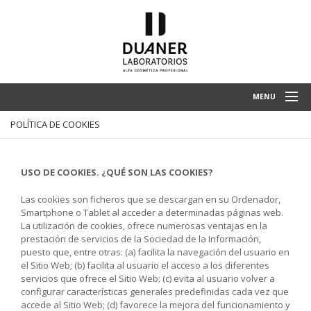
MENU
POLÍTICA DE COOKIES
COSMÉTICOS A TERCEROS
SOBRE NOSOTROS
USO DE COOKIES. ¿QUÉ SON LAS COOKIES?
CALIDAD
Las cookies son ficheros que se descargan en su Ordenador,
CATÁLOGO
Smartphone o Tablet al acceder a determinadas páginas web.
La utilización de cookies, ofrece numerosas ventajas en la
TIENDA ONLINE
prestación de servicios de la Sociedad de la Información,
puesto que, entre otras: (a) facilita la navegación del usuario en
BLOG
el Sitio Web; (b) facilita al usuario el acceso a los diferentes
servicios que ofrece el Sitio Web; (c) evita al usuario volver a
CONTACTO
configurar características generales predefinidas cada vez que
accede al Sitio Web; (d) favorece la mejora del funcionamiento y