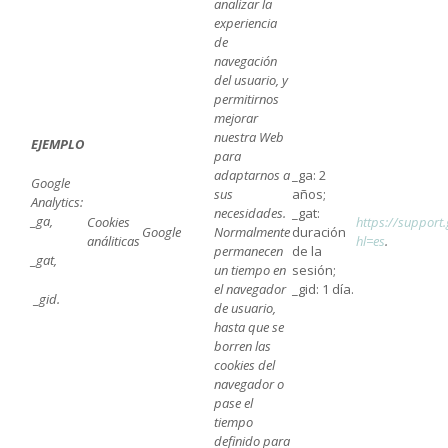
analizar la
experiencia
de
navegación
del usuario, y
permitirnos
mejorar
nuestra Web
EJEMPLO
para
adaptarnos a
_ga: 2
Google
sus
años;
Analytics:
necesidades.
_gat:
_ga,
Cookies
https://support
Google
Normalmente
duración
análiticas
hl=es
.
permanecen
de la
_gat,
un tiempo en
sesión;
el navegador
_gid: 1 día.
_gid.
de usuario,
hasta que se
borren las
cookies del
navegador o
pase el
tiempo
definido para