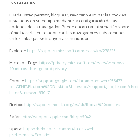
INSTALADAS
Puede usted permitir, bloquear, revocar o eliminar las cookies
instaladas en su equipo mediante la configuración de las
opciones de su navegador. Puede encontrar información sobre
cómo hacerlo, en relación con los navegadores más comunes
en los links que se incluyen a continuación:
Explorer:
https://support.microsoft.com/es-es/kb/278835
Microsoft Edge
:
https://privacy.microsoft.com/es-es/windows-
10-microsoft-edge-and-privacy
Chrome:
https://support.google.com/chrome/answer/95647?
co=GENIE.Platform%3DDesktop&hl=es
ttp://support.google.com/chr
hl=es&answer=95647
Firefox:
http://support.mozilla.org/es/kb/Borrar%20cookies
Safari:
http://support.apple.com/kb/ph5042
.
Opera:
https://help.opera.com/en/latest/web-
preferences/#cookies