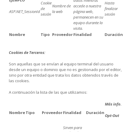
EJEMPLO
datos mientras
Cookie
Hasta
Nombre de
accede a nuestra
de
finalizar
ASP.NET_SessionId
la web
página web,
sesión
sesión
permanecen en su
equipo durante la
visita
.
Nombre
Tipo
Proveedor
Finalidad
Duración
Cookies de Terceros:
Son aquellas que se envían al equipo terminal del usuario
desde un equipo o dominio que no es gestionado por el editor,
sino por otra entidad que trata los datos obtenidos través de
las cookies.
A continuación la lista de las que utilizamos:
Más info.
Nombre
Tipo
Proveedor
Finalidad
Duración
Opt-Out
Sirven para