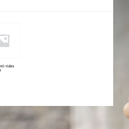
ti-rides
e