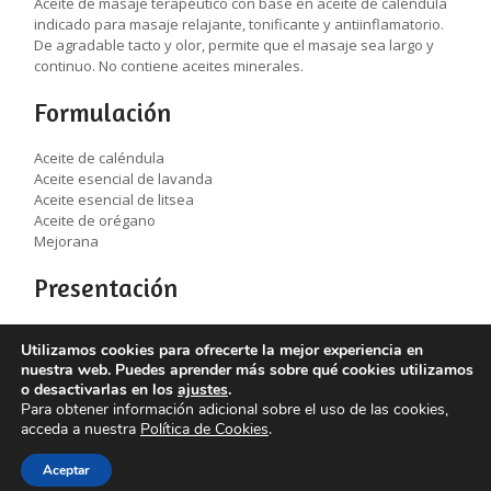
Aceite de masaje terapéutico con base en aceite de caléndula
indicado para masaje relajante, tonificante y antiinflamatorio.
De agradable tacto y olor, permite que el masaje sea largo y
continuo. No contiene aceites minerales.
Formulación
Aceite de caléndula
Aceite esencial de lavanda
Aceite esencial de litsea
Aceite de orégano
Mejorana
Presentación
250 ml y 500 ml
Utilizamos cookies para ofrecerte la mejor experiencia en
nuestra web. Puedes aprender más sobre qué cookies utilizamos
o desactivarlas en los
ajustes
.
Para obtener información adicional sobre el uso de las cookies,
acceda a nuestra
Política de Cookies
.
© 2023 LABORATORIOS DUANER |
Aviso Legal
|
Política
Aceptar
de privacidad
|
Política de cookies