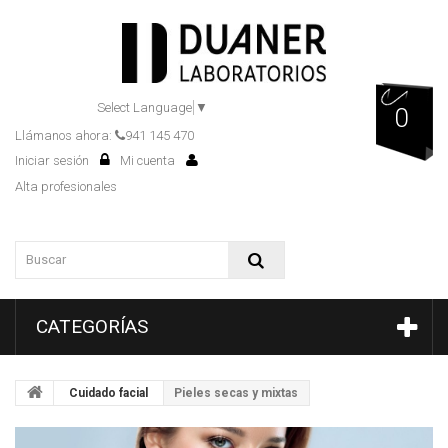
Select Language
▼
0
Llámanos ahora:
941 145 470
Iniciar sesión
Mi cuenta
Alta profesionales
CATEGORÍAS
Cuidado facial
Pieles secas y mixtas