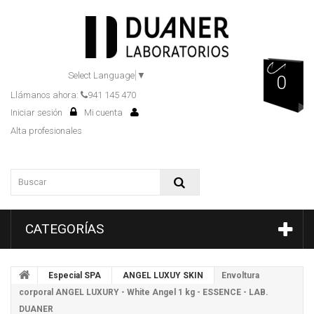
Select Language
▼
0
Llámanos ahora:
941 145 470
Iniciar sesión
Mi cuenta
Alta profesionales
CATEGORÍAS
Especial SPA
ANGEL LUXUY SKIN
Envoltura
corporal ANGEL LUXURY - White Angel 1 kg - ESSENCE - LAB.
DUANER